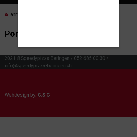
ahmad
0 Comments
13. März 2021
Pommes Frites
2021 ©Speedypizza Beringen / 052 685 00 30 /
info@speedypizza-beringen.ch
Webdesign by:
C.S.C