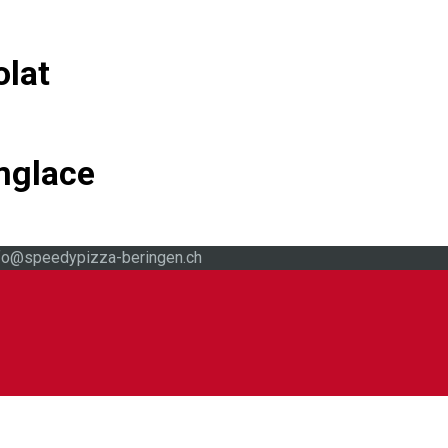
lat
mglace
nfo@speedypizza-beringen.ch