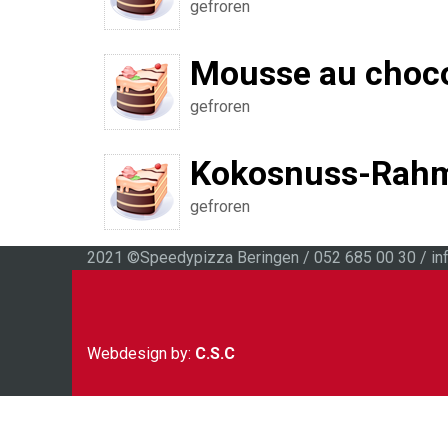
gefroren
Mousse au choco
gefroren
Kokosnuss-Rah
gefroren
2021 ©Speedypizza Beringen / 052 685 00 30 / i
Webdesign by:
C.S.C